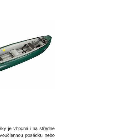
áky je vhodná i na středně
 dvoučlennou posádku nebo