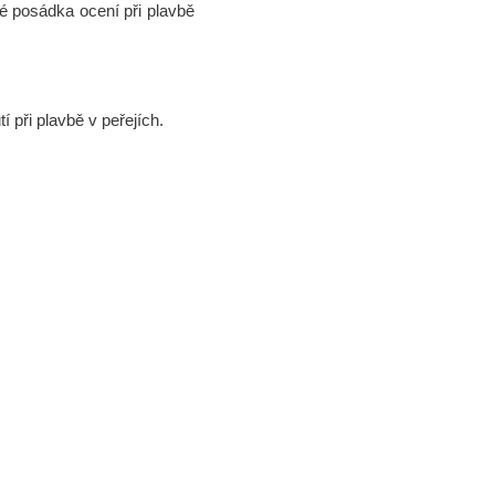
eré posádka ocení při plavbě
 při plavbě v peřejích.