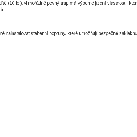
 dítě (10 let).Mimořádně pevný trup má výborné jízdní vlastnosti, kt
zů.
žné nainstalovat stehenní popruhy, které umožńují bezpečné zakleknutí