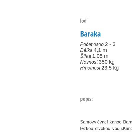
loď
Baraka
2 - 3
Počet osob
4,1 m
Délka
1,05 m
Šířka
350 kg
Nosnost
23,5 kg
Hmotnost
popis:
Samovylévací kanoe Baraka
těžkou divokou vodu.Kano